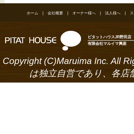
ホーム
|
会社概要
|
オーナー様へ
|
法人様へ
|
ス
ピタットハウスJR野田店
有限会社マルイマ興産
Copyright (C)Maruima Inc.
は独立自営であり、各店