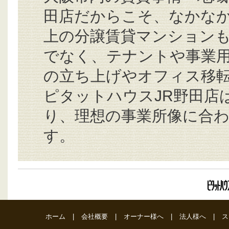
田店だからこそ、なかな
上の分譲賃貸マンションも
でなく、テナントや事業
の立ち上げやオフィス移転
ピタットハウスJR野田店
り、理想の事業所像に合わ
す。
ホーム
|
会社概要
|
オーナー様へ
|
法人様へ
|
ス