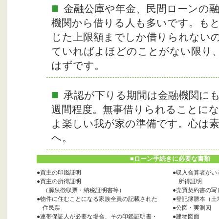
■
金融公庫や年金、民間ローンの
機関から借りる人も多いです。も
じた上限額までしか借りられない
ていればよほどのことがない限り
はずです。
■
承認が下りる期間は金融機関に
週間程度。無事借りられることに
よ楽しい我が家の準備です。心は
へ。
■
ローン手続きに必要な書類
●買主の印鑑証明
●収入合算者がい
●買主の所得証明
所得証明
（源泉徴収票・納税証明書等）
●売買契約書の写
●物件に住むことになる家族全員の記載された
●登記簿謄本（土
住民票
●公図・実測図
●連帯保証人が必要な場合、その印鑑証明書・
●建物図面