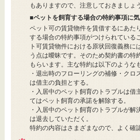
もありますので、注意しておきましょ
■ペットを飼育する場合の特約事項に
ペット可の賃貸物件を賃借するにあた
する場合の特約事項がつけられている
ト可賃貸物件における原状回復義務に
う点は曖昧です。そのため契約書の特
もらいます。主な特約は以下のような
・退出時のフローリングの補修・クロ
は借主の負担とする。
・入居中のペット飼育のトラブルは借
てはペット飼育の承諾を解除する。
・入居中のペット飼育のトラブルが解
は退去していただく。
特約の内容はさまざまなので、よく確