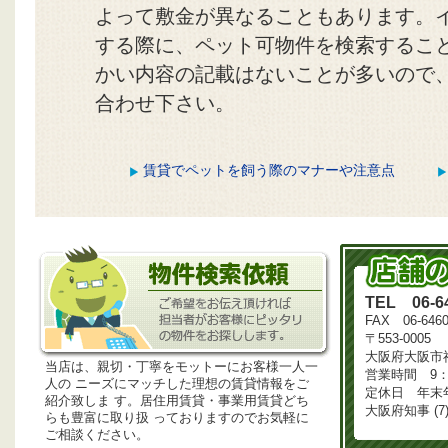
よって敷金が異なることもあります。
する際に、ペット可物件を検索するこ
かい内容の記載はないことが多いので
合わせ下さい。
賃貸でペットを飼う際のマナーや注意点
TEL 06-64
FAX 06-6460
〒553-0005
大阪府大阪市福
当店は、親切・丁寧をモットーにお客様一人一
営業時間 9：3
人の ニーズにマッチした理想の賃貸情報をご
定休日 年末
紹介致しま す。居住用賃貸・事業用賃貸どち
大阪府知事 (7)
らも豊富に取り扱 っておりますのでお気軽に
ご相談ください。