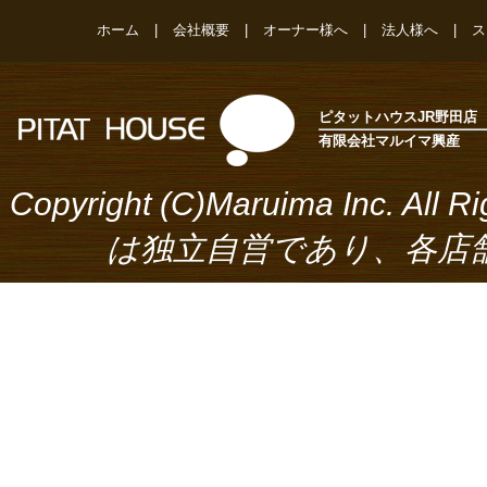
ホーム
|
会社概要
|
オーナー様へ
|
法人様へ
|
ス
ピタットハウスJR野田店
有限会社マルイマ興産
Copyright (C)Maruima Inc.
は独立自営であり、各店